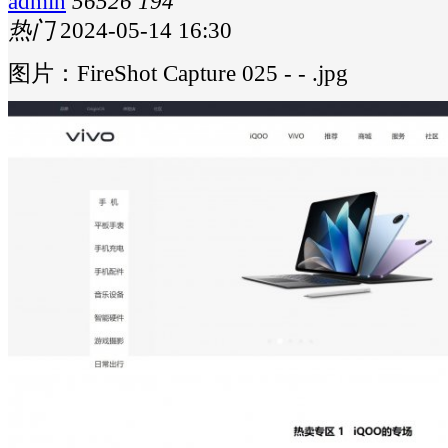
admin
56526
194
热门
2024-05-14 16:30
图片：FireShot Capture 025 - - .jpg