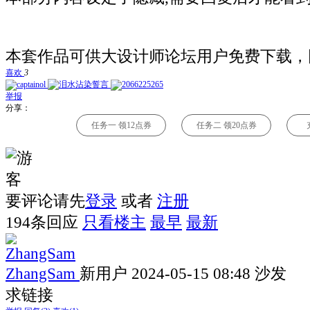
本套作品可供大设计师论坛用户免费下载，
喜欢
3
举报
分享：
任务一 领12点券
任务二 领20点券
要评论请先
登录
或者
注册
194条回应
只看楼主
最早
最新
ZhangSam
新用户
2024-05-15 08:48
沙发
求链接