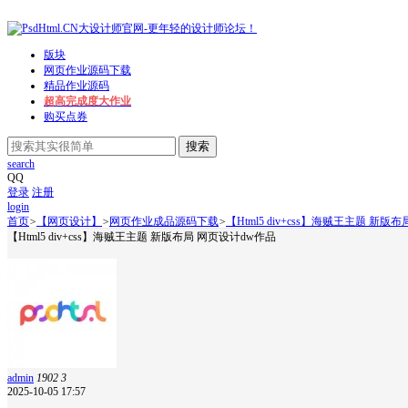
版块
网页作业源码下载
精品作业源码
超高完成度大作业
购买点券
搜索
search
QQ
登录
注册
login
首页
>
【网页设计】
>
网页作业成品源码下载
>
【Html5 div+css】海贼王主题 新版布
【Html5 div+css】海贼王主题 新版布局 网页设计dw作品
admin
1902
3
2025-10-05 17:57