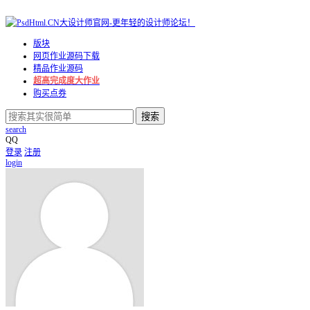
版块
网页作业源码下载
精品作业源码
超高完成度大作业
购买点券
搜索
search
QQ
登录
注册
login