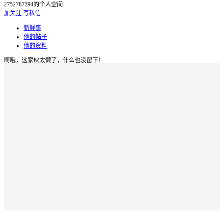
2752787294的个人空间
加关注
写私信
新鲜事
他的帖子
他的资料
啊哦，这家伙太懒了，什么也没留下！