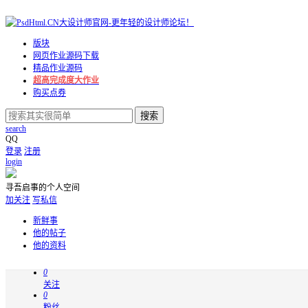
版块
网页作业源码下载
精品作业源码
超高完成度大作业
购买点券
搜索
search
QQ
登录
注册
login
寻吾启事的个人空间
加关注
写私信
新鲜事
他的帖子
他的资料
0
关注
0
粉丝