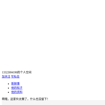
13322694190的个人空间
加关注
写私信
新鲜事
他的帖子
他的资料
啊哦，这家伙太懒了，什么也没留下！