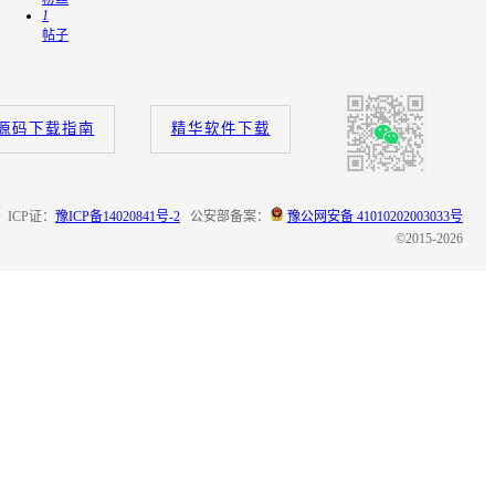
1
帖子
源码下载指南
精华软件下载
ICP证：
豫ICP备14020841号-2
公安部备案：
豫公网安备 41010202003033号
©2015-2026