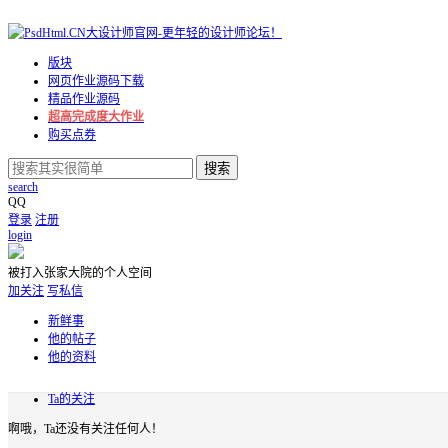
版块
网页作业源码下载
精品作业源码
超高完成度大作业
购买点券
搜索
search
QQ
登录
注册
login
被打入张家大院的个人空间
加关注
写私信
新鲜事
他的帖子
他的资料
Ta的关注
啊哦，Ta还没有关注任何人！