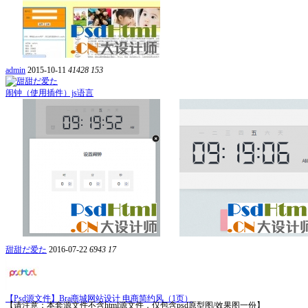
admin
2015-10-11
41428
153
闹钟（使用插件）js语言
甜甜だ爱た
2016-07-22
6943
17
【Psd源文件】Bra商城网站设计 电商简约风（1页）
【请注意：本套源文件不含html源文件，仅包含psd原型图/效果图一份】