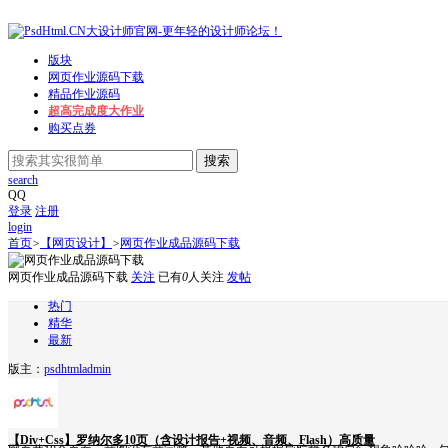
版块
网页作业源码下载
精品作业源码
超高完成度大作业
购买点券
搜索
search
QQ
登录
注册
login
首页
>
【网页设计】
>
网页作业成品源码下载
网页作业成品源码下载
关注
已有
0
人关注
发帖
热门
精华
最新
版主：
psdhtml
admin
【Div+Css】罗纳尔多10页（含设计报告+视频、音频、Flash）高质量