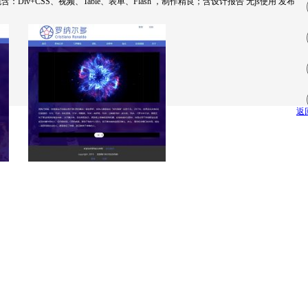
+CSS、视频、Table、表单、Flash ，制作精良；含设计报告 无js使用 发布
返