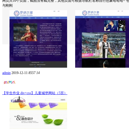
网页共10个页面，截图没有截完整，其他页面可根据导航栏名称自行想象哈哈哈~ 包含：Div
与刚刚
admin
2019-12-11
8557
14
【学生作业 div+css】儿童城堡网站（5页）