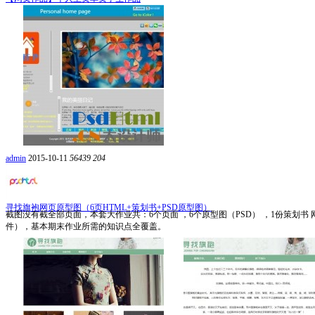
admin
2015-10-11
56439
204
寻找旗袍网页原型图（6页HTML+策划书+PSD原型图）
截图没有截全部页面，本套大作业共：6个页面 ，6个原型图（PSD） ，1份策划书 网页中
件），基本期末作业所需的知识点全覆盖。